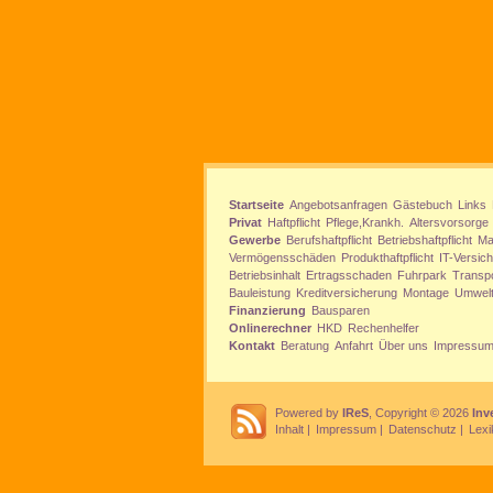
Startseite
Angebotsanfragen
Gästebuch
Links
Privat
Haftpflicht
Pflege,Krankh.
Altersvorsorge
Gewerbe
Berufshaftpflicht
Betriebshaftpflicht
Ma
Vermögensschäden
Produkthaftpflicht
IT-Versic
Betriebsinhalt
Ertragsschaden
Fuhrpark
Transp
Bauleistung
Kreditversicherung
Montage
Umwel
Finanzierung
Bausparen
Onlinerechner
HKD
Rechenhelfer
Kontakt
Beratung
Anfahrt
Über uns
Impressu
Powered by
IReS
, Copyright © 2026
Inv
Inhalt
|
Impressum
|
Datenschutz
|
Lexi