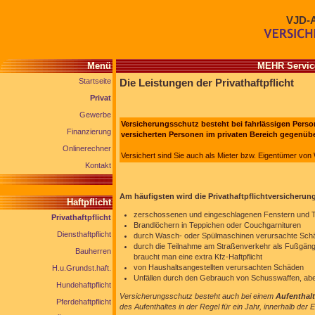
VJD-
Menü
MEHR Service
Startseite
Die Leistungen der Privathaftpflicht
Privat
Gewerbe
Versicherungsschutz besteht bei fahrlässigen Pers
Finanzierung
versicherten Personen im privaten Bereich gegenüb
Onlinerechner
Versichert sind Sie auch als Mieter bzw. Eigentümer vo
Kontakt
Am häufigsten wird die Privathaftpflichtversicherun
Haftpflicht
zerschossenen und eingeschlagenen Fenstern und Tü
Privathaftpflicht
Brandlöchern in Teppichen oder Couchgarnituren
Diensthaftpflicht
durch Wasch- oder Spülmaschinen verursachte Schä
durch die Teilnahme am Straßenverkehr als Fußgänge
Bauherren
braucht man eine extra Kfz-Haftpflicht
von Haushaltsangestellten verursachten Schäden
H.u.Grundst.haft.
Unfällen durch den Gebrauch von Schusswaffen, abe
Hundehaftpflicht
Versicherungsschutz besteht auch bei einem
Aufenthal
Pferdehaftpflicht
des Aufenthaltes in der Regel für ein Jahr, innerhalb der 