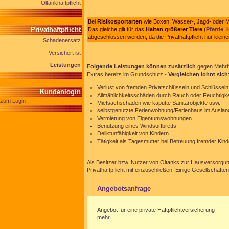
Öltankhaftpflicht
Bei
Risikosportarten
wie Boxen, Wasser-, Jagd- oder Mo
Privathaftpflicht
Das gleiche gilt für das
Halten größerer Tiere
(
Pferde
,
abgeschlossen werden, da die Privathaftpflicht nur kleine
Schadenersatz
Versichert ist
Leistungen
Folgende Leistungen können zusätzlich
gegen Mehrbei
Extras bereits im Grundschutz -
Vergleichen lohnt sich
Verlust von fremden Privatschlüsseln und Schlüsseln
Kundenlogin
Allmählichkeitsschäden durch Rauch oder Feuchtigkei
zum Login
Mietsachschäden wie kaputte Sanitärobjekte usw.
selbstgenutzte Ferienwohnung/Ferienhaus im Auslan
Vermietung von Eigentumswohnungen
Benutzung eines Windsurfbretts
Deliktunfähigkeit von Kindern
Tätigkeit als Tagesmutter bei Betreuung fremder Kind
Als Besitzer bzw. Nutzer von Öltanks zur Hausversorgung 
Privathaftpflicht mit einzuschließen. Einige Gesellschafte
Angebotsanfrage
Angebot für eine private Haftpflichtversicherung
mehr...