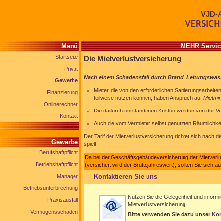
VJD-
Menü
MEHR Service
Startseite
Die Mietverlustversicherung
Privat
Nach einem Schadensfall durch Brand, Leitungswas
Gewerbe
Mieter, die von den erforderlichen Sanierungsarbeiten
Finanzierung
teilweise nutzen können, haben Anspruch auf
Mietmi
Onlinerechner
Die dadurch entstandenen Kosten werden von der V
Kontakt
Auch die vom Vermieter selbst genutzten Räumlichke
Der Tarif der Mietverlustversicherung richtet sich nach de
Gewerbe
spielt.
Berufshaftpflicht
Da bei der Geschäftsgebäudeversicherung der Mietverl
Betriebshaftpflicht
(versichert wird der Bruttojahreswert), sollten Sie sich a
Kontaktieren Sie uns
Manager
Betriebsunterbrechung
Nutzen Sie die Gelegenheit und informi
Praxisausfall
Mietverlustversicherung.
Vermögensschäden
Bitte verwenden Sie dazu unser
Kon