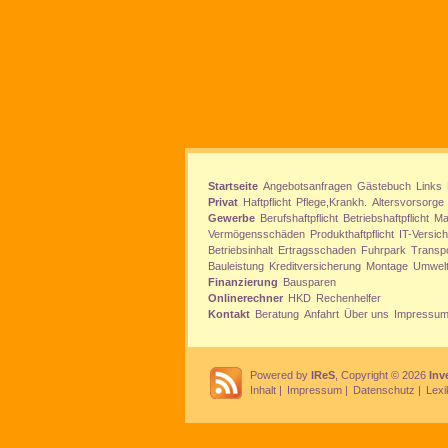
Startseite
Angebotsanfragen
Gästebuch
Links
Privat
Haftpflicht
Pflege,Krankh.
Altersvorsorge
Gewerbe
Berufshaftpflicht
Betriebshaftpflicht
Ma
Vermögensschäden
Produkthaftpflicht
IT-Versic
Betriebsinhalt
Ertragsschaden
Fuhrpark
Transp
Bauleistung
Kreditversicherung
Montage
Umwel
Finanzierung
Bausparen
Onlinerechner
HKD
Rechenhelfer
Kontakt
Beratung
Anfahrt
Über uns
Impressu
Powered by
IReS
, Copyright © 2026
Inv
Inhalt
|
Impressum
|
Datenschutz
|
Lexi