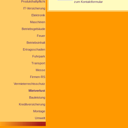
Produkthaftpflicht
zum Kontaktformular
IT-Versicherung
Elektronik
Maschinen
Betriebsgebäude
Feuer
Betriebsinhalt
Ertragsschaden
Fuhrpark
Transport
Messe
Firmen-RS
Vermieterrechtsschutz
Mietverlust
Bauleistung
Kreditversicherung
Montage
Umwelt