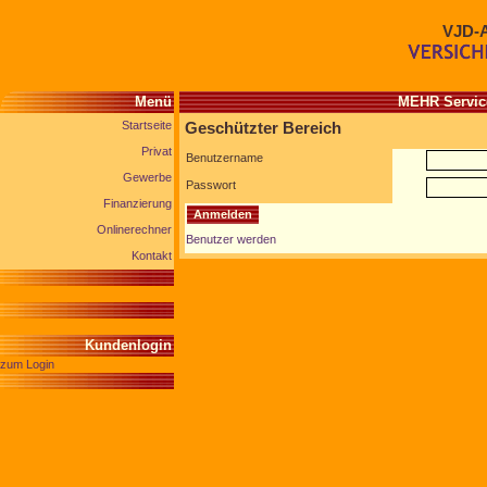
VJD-
Menü
MEHR Service
Startseite
Geschützter Bereich
Privat
Benutzername
Gewerbe
Passwort
Finanzierung
Onlinerechner
Benutzer werden
Kontakt
Kundenlogin
zum Login