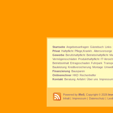
Startseite
Angebotsanfragen
Gästebuch
Links
Privat
Haftpflicht
Pflege,Krankh.
Altersvorsorge
Gewerbe
Berufshaftpflicht
Betriebshaftpflicht
Ma
Vermögensschäden
Produkthaftpflicht
IT-Versic
Betriebsinhalt
Ertragsschaden
Fuhrpark
Transp
Bauleistung
Kreditversicherung
Montage
Umwel
Finanzierung
Bausparen
Onlinerechner
HKD
Rechenhelfer
Kontakt
Beratung
Anfahrt
Über uns
Impressu
Powered by
IReS
, Copyright © 2026
Inv
Inhalt
|
Impressum
|
Datenschutz
|
Lexi