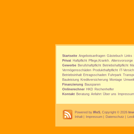
Startseite
Angebotsanfragen
Gästebuch
Links
Privat
Haftpflicht
Pflege,Krankh.
Altersvorsorge
Gewerbe
Berufshaftpflicht
Betriebshaftpflicht
Ma
Vermögensschäden
Produkthaftpflicht
IT-Versic
Betriebsinhalt
Ertragsschaden
Fuhrpark
Transp
Bauleistung
Kreditversicherung
Montage
Umwel
Finanzierung
Bausparen
Onlinerechner
HKD
Rechenhelfer
Kontakt
Beratung
Anfahrt
Über uns
Impressu
Powered by
IReS
, Copyright © 2026
Inv
Inhalt
|
Impressum
|
Datenschutz
|
Lexi