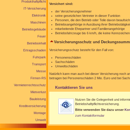
Produkthaftpflicht
Versichert sind:
IT-Versicherung
der Versicherungsnehmer
Elektronik
seine gesetzlichen Vertreter in dieser Funktion
Personen, die den Betrieb oder Teile davon beaufsich
Maschinen
Betriebsangehörige in Ausübung ihrer Betriebstätigkei
mitarbeitende Ehepartner und Familienangehörige
Betriebsgebäude
Betriebsfahrzeuge bis 6 km/h, die keine Kennzeiche
Feuer
Versicherungsschutz und Deckungssumm
Betriebsinhalt
Versicherungsschutz besteht für den Fall von:
Ertragsschaden
Fuhrpark
Personenschäden
Sachschäden
Transport
Umweltschäden
Messe
Natürlich kann man auch bei dieser Versicherung noch 
Firmen-RS
betragen bei Personenschäden 2 Mio. Euro und bei Sach
Vermieterrechtsschutz
Kontaktieren Sie uns
Mietverlust
Bauleistung
Nutzen Sie die Gelegenheit und informi
Betriebshaftpflichtversicherung.
Kreditversicherung
Bitte verwenden Sie dazu unser
Kon
Montage
zum Kontaktformular
Umwelt