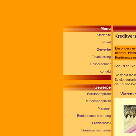
Menü
Startseite
Kreditver
Privat
Besonders mit
Gewerbe
bedroht. Bleib
Finanzierung
Forderungsaus
Onlinerechner
Schützen Sie 
Kontakt
Sie deckt die 
Es gibt versc
die Kautionsve
Gewerbe
Warenkr
Berufshaftpflicht
Betriebshaftpflicht
Manager
Betriebsunterbrechung
Praxisausfall
Vermögensschäden