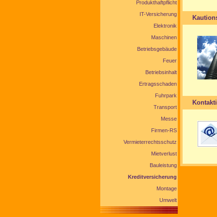
Produkthaftpflicht
IT-Versicherung
Kaution
Elektronik
Maschinen
Betriebsgebäude
Feuer
Betriebsinhalt
Ertragsschaden
Fuhrpark
Kontakt
Transport
Messe
Firmen-RS
Vermieterrechtsschutz
Mietverlust
Bauleistung
Kreditversicherung
Montage
Umwelt