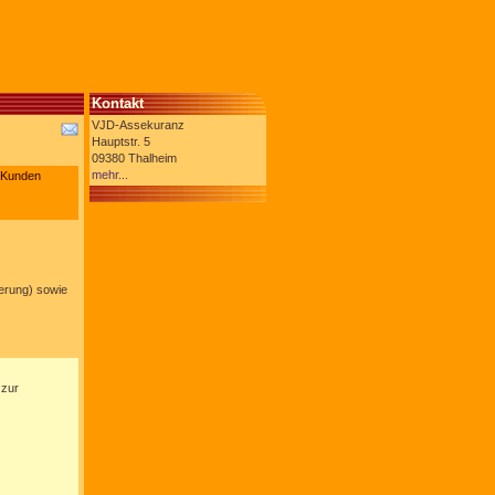
Kontakt
VJD-Assekuranz
Hauptstr. 5
09380 Thalheim
mehr...
n Kunden
erung) sowie
 zur