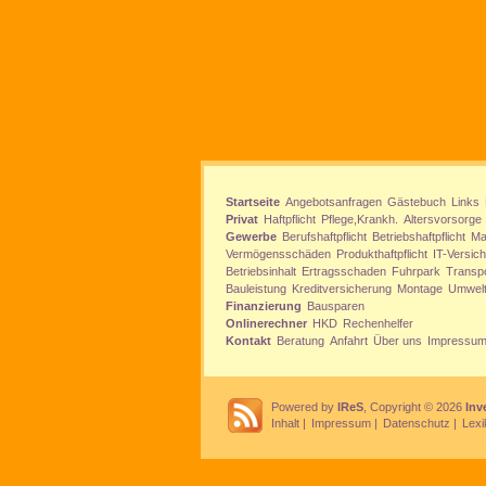
Startseite
Angebotsanfragen
Gästebuch
Links
Privat
Haftpflicht
Pflege,Krankh.
Altersvorsorge
Gewerbe
Berufshaftpflicht
Betriebshaftpflicht
Ma
Vermögensschäden
Produkthaftpflicht
IT-Versic
Betriebsinhalt
Ertragsschaden
Fuhrpark
Transp
Bauleistung
Kreditversicherung
Montage
Umwel
Finanzierung
Bausparen
Onlinerechner
HKD
Rechenhelfer
Kontakt
Beratung
Anfahrt
Über uns
Impressu
Powered by
IReS
, Copyright © 2026
Inv
Inhalt
|
Impressum
|
Datenschutz
|
Lexi