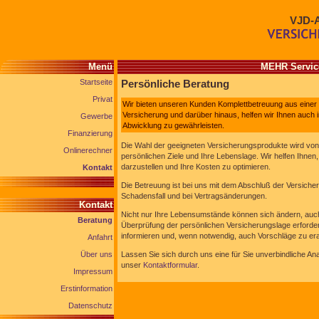
VJD-
Menü
MEHR Service
Startseite
Persönliche Beratung
Privat
Wir bieten unseren Kunden Komplettbetreuung aus einer 
Versicherung und darüber hinaus, helfen wir Ihnen auch 
Gewerbe
Abwicklung zu gewährleisten.
Finanzierung
Die Wahl der geeigneten Versicherungsprodukte wird von
Onlinerechner
persönlichen Ziele und Ihre Lebenslage. Wir helfen Ihnen
darzustellen und Ihre Kosten zu optimieren.
Kontakt
Die Betreuung ist bei uns mit dem Abschluß der Versicher
Schadensfall und bei Vertragsänderungen.
Kontakt
Nicht nur Ihre Lebensumstände können sich ändern, auch 
Beratung
Überprüfung der persönlichen Versicherungslage erforder
informieren und, wenn notwendig, auch Vorschläge zu era
Anfahrt
Über uns
Lassen Sie sich durch uns eine für Sie unverbindliche An
unser
Kontaktformular
.
Impressum
Erstinformation
Datenschutz