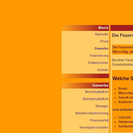
Menü
Startseite
Die Feuer
Privat
Die Feuervers
Gewerbe
Blitzschlag, a
Finanzierung
Bei einer Feu
Onlinerechner
Grundstückbes
Kontakt
Welche S
Gewerbe
Brand
Berufshaftpflicht
Blitzschla
Anprall o
Betriebshaftpflicht
Explosion
Manager
und außerde
Betriebsunterbrechung
Löschen
Praxisausfall
Niederrei
Aufräume
Vermögensschäden