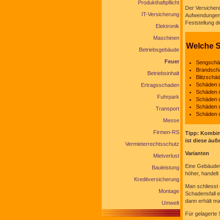
Produkthaftpflicht
Der Versichere
IT-Versicherung
Aufwendungen,
Feststellung 
Elektronik
Maschinen
Welche S
Betriebsgebäude
Feuer
Sengschäd
Brandschä
Betriebsinhalt
Blitzschäd
Schäden 
Ertragsschaden
Schäden d
Fuhrpark
Schäden d
Schäden d
Transport
Schäden d
Messe
Firmen-RS
Tipp: Kombini
ist diese äuß
Vermieterrechtsschutz
Varianten
Mietverlust
Eine Gebäudev
Bauleistung
höher, handelt
Kreditversicherung
Man schliesst 
Montage
Schadensfall 
dann erhält m
Umwelt
Für gelagerte