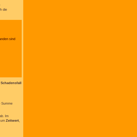
e
h die
anden sind
 Schadensfall
die Summe
ab. Im
 zum
Zeitwert
,