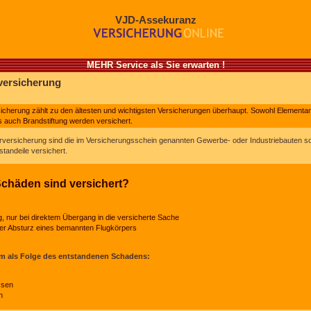
VJD-Assekuranz
MEHR Service als Sie erwarten !
versicherung
icherung zählt zu den ältesten und wichtigsten Versicherungen überhaupt. Sowohl Elementa
ls auch Brandstiftung werden versichert.
erversicherung sind die im Versicherungsschein genannten Gewerbe- oder Industriebauten s
tandeile versichert.
chäden sind versichert?
g, nur bei direktem Übergang in die versicherte Sache
der Absturz eines bemannten Flugkörpers
m als Folge des entstandenen Schadens:
ssen
n