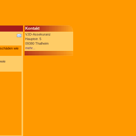
Kontakt
VJD-Assekuranz
Hauptstr. 5
09380 Thalheim
mehr...
rschäden wie
owie