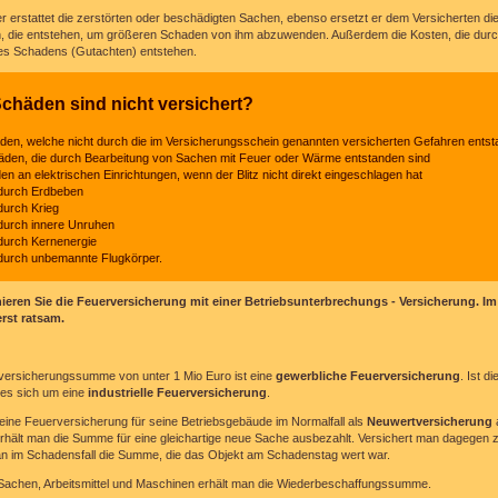
r erstattet die zerstörten oder beschädigten Sachen, ebenso ersetzt er dem Versicherten di
 die entstehen, um größeren Schaden von ihm abzuwenden. Außerdem die Kosten, die durc
des Schadens (Gutachten) entstehen.
chäden sind nicht versichert?
en, welche nicht durch die im Versicherungsschein genannten versicherten Gefahren entst
den, die durch Bearbeitung von Sachen mit Feuer oder Wärme entstanden sind
en an elektrischen Einrichtungen, wenn der Blitz nicht direkt eingeschlagen hat
durch Erdbeben
urch Krieg
urch innere Unruhen
urch Kernenergie
urch unbemannte Flugkörper.
eren Sie die Feuerversicherung mit einer Betriebsunterbrechungs - Versicherung. Im
erst ratsam.
ersicherungssumme von unter 1 Mio Euro ist eine
gewerbliche Feuerversicherung
. Ist 
 es sich um eine
industrielle Feuerversicherung
.
eine Feuerversicherung für seine Betriebsgebäude im Normalfall als
Neuwertversicherung
erhält man die Summe für eine gleichartige neue Sache ausbezahlt. Versichert man dagegen
an im Schadensfall die Summe, die das Objekt am Schadenstag wert war.
 Sachen, Arbeitsmittel und Maschinen erhält man die Wiederbeschaffungssumme.