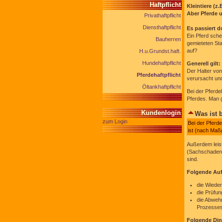
Haftpflicht
Kleintiere (z
Aber Pferde 
Privathaftpflicht
Diensthaftpflicht
Es passiert d
Ein Pferd sche
Bauherren
gemieteten Sta
auf?
H.u.Grundst.haft.
Hundehaftpflicht
Generell gilt:
Der Halter von
Pferdehaftpflicht
verursacht un
Öltankhaftpflicht
Bei der Pferde
Pferdes. Man g
Kundenlogin
Was ist b
zum Login
Bei der Pferde
ist (nach Maßg
Außerdem leis
(Sachschaden)
sind.
Folgende Au
die Wiede
die Prüfun
die Abweh
Prozesse
Folgende Di