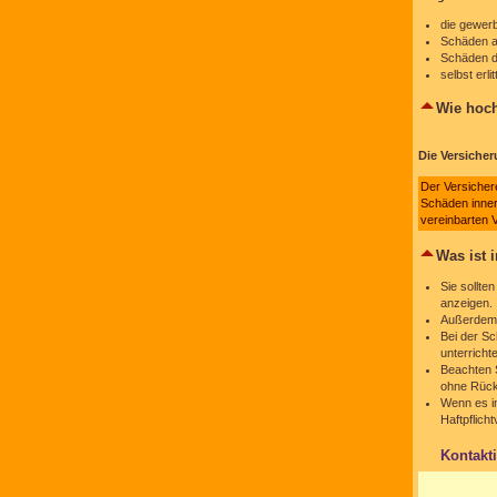
die gewerb
Schäden a
Schäden di
selbst erl
Wie hoch
Die Versiche
Der Versicher
Schäden innerh
vereinbarten
Was ist 
Sie sollte
anzeigen.
Außerdem 
Bei der S
unterricht
Beachten 
ohne Rücks
Wenn es im
Haftpflich
Kontakt