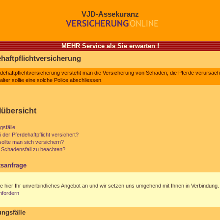
VJD-Assekuranz
MEHR Service als Sie erwarten !
ehaftpflichtversicherung
rdehaftpflichtversicherung versteht man die Versicherung von Schäden, die Pferde verursac
lter sollte eine solche Police abschliessen.
lübersicht
sfälle
i der Pferdehaftpflicht versichert?
ollte man sich versichern?
m Schadensfall zu beachten?
sanfrage
e hier Ihr unverbindliches Angebot an und wir setzen uns umgehend mit Ihnen in Verbindung.
nfordern
ngsfälle