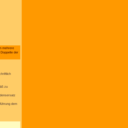
nn mehrere
s Doppelte der
riftlich
mäß zu
adensersatz
ssführung dem