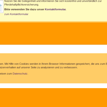
Nutzen Sie die Gelegenheit und informieren Sie sich kostenfrei und unverbindlich zur
Pferdehaftpflichtversicherung.
Bitte verwenden Sie dazu unser
Kontaktformular
.
zum Kontaktformular
hen. Mit Hilfe von Cookies werden in Ihrem Browser Informationen gespeichert, die uns zu
zerverhalten auf unserer Seite zu analysieren und zu verbessern.
nweisen zum
Datenschutz
.
Angebotsanfragen
Gästebuch
Links
News
Wissenswertes
pflicht
Pflege,Krankh.
Altersvorsorge
Kinder
Senioren
Berufshaftpflicht
Betriebshaftpflicht
Manager
Betriebsunterbrechung
Praxisausfall