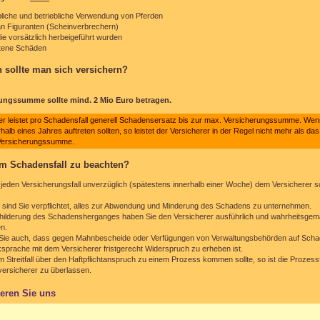
liche und betriebliche Verwendung von Pferden
n Figuranten (Scheinverbrechern)
e vorsätzlich herbeigeführt wurden
ittene Schäden
 sollte man sich versichern?
rungssumme sollte mind. 2 Mio Euro betragen.
er leistet pro Schadensfall generell Schadensersatz bis zur max. Versicherungssumme. We
alb eines Jahres auftreten sollten, so leistet der Versicherer in der Regel nicht mehr als da
 Versicherungssumme.
im Schadensfall zu beachten?
n jeden Versicherungsfall unverzüglich (spätestens innerhalb einer Woche) dem Versicherer sch
sind Sie verpflichtet, alles zur Abwendung und Minderung des Schadens zu unternehmen.
childerung des Schadensherganges haben Sie den Versicherer ausführlich und wahrheitsge
en.
Sie auch, dass gegen Mahnbescheide oder Verfügungen von Verwaltungsbehörden auf Sch
prache mit dem Versicherer fristgerecht Widerspruch zu erheben ist.
 Streitfall über den Haftpflichtanspruch zu einem Prozess kommen sollte, so ist die Proze
tversicherer zu überlassen.
ieren Sie uns