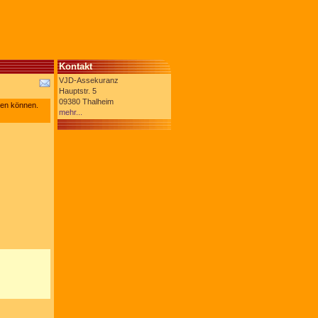
Kontakt
VJD-Assekuranz
Hauptstr. 5
09380 Thalheim
hen können.
mehr...