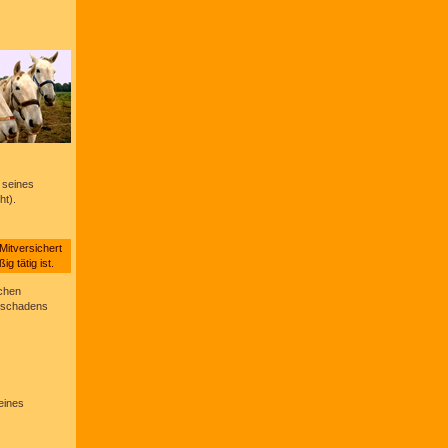
n seines
ht).
 Mitversichert
g tätig ist.
achen
chschadens
eines