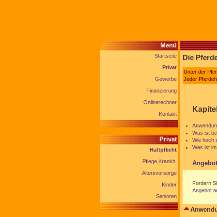
Menü
Startseite
Die Pferd
Privat
Unter der Pfe
Gewerbe
Jeder Pferdeha
Finanzierung
Onlinerechner
Kapite
Kontakt
Anwendung
Was ist be
Privat
Wie hoch s
Was ist i
Haftpflicht
Pflege,Krankh.
Angebot
Altersvorsorge
Fordern Si
Kinder
Angebot a
Senioren
Anwendu