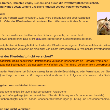
.B. Katzen, Hamster, Vögel, Bienen) sind durch die Privathaftpflicht versichert.
und Hunde sowie andere Großtiere müssen seperat versichert werden.
och:
ut und verletzt dabei jemanden... Das Pferd schlägt aus und beschädigt den
ll... Oder das Pferd verletzt ein anderes Tier... Wer kommt für den Schaden
 Pferden wird immer haftbar für den Schaden gemacht, den sein Pferd
d zwar unbegrenzt. Das ist im
§833
des Bürgerlichen Gesetzbuches geregelt.
haftpflichtversicherung haftet der Halter des Pferdes ohne eigenen Einfluss auf das Verhalte
eht bei dieser Versicherung also nicht von einem Verschulden aus (wie bei der Privathaftpflic
ei der Pferdehaftpflicht versichert?
haftpflicht ist die gesetzliche Haftpflicht des Versicherungsnehmers als Tierhalter versichert.
abe der Bedingungen) die gesetzliche Haftpflicht des Tierhüters, sofern er nicht gewerbsmäßi
tet der Versicherer bei Schadensereignissen, die die Beschädigung oder Vernichtung von S
 zur Folge hat sowie bei Vermögensschäden, die nicht die Folge eines Personen- oder Sa
fgaben werden hierbei übernommen:
rgutmachung des Schadens bei berechtigten Ansprüchen
g der Haftungsfrage (ob und in welcher Höhe Verpflichtung zum Schadenersatz besteht)
r unberechtigter oder zu hoher Schadenersatzforderungen (Führung und Kostenübernahme 
s)
nge sind
nicht
versichert: