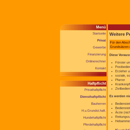
Menü
Startseite
Weitere Pe
Privat
Für den Abschl
Grundsätzen e
Gewerbe
Finanzierung
Diese Vorauss
Onlinerechner
Förster u
Postbedien
Kontakt
Erzieher u
soziale, s
Pfarrer
Haftpflicht
Krankenpf
Zivilbedie
Privathaftpflicht
Es werden nic
Diensthaftpflicht
Bauherren
Bedienstet
Bedienstet
H.u.Grundst.haft.
Ärzte (nic
Rettungssa
Hundehaftpflicht
Hebammen 
Pferdehaftpflicht