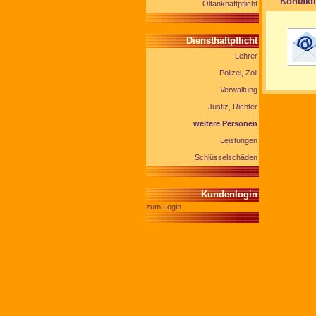
Kontakt
Öltankhaftpflicht
Diensthaftpflicht
Lehrer
Polizei, Zoll
Verwaltung
Justiz, Richter
weitere Personen
Leistungen
Schlüsselschäden
Kundenlogin
zum Login