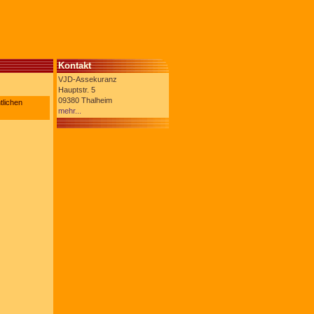
Kontakt
VJD-Assekuranz
Hauptstr. 5
09380 Thalheim
tlichen
mehr...