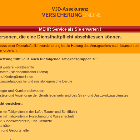
VJD-Assekuranz
MEHR Service als Sie erwarten !
rsonen, die eine Diensthaftpflicht abschliessen können.
uss einer Diensthaftpflichtversicherung ist die Haftung des Antragstellers nach beamtenrech
rforderlich.
etzung trifft i.d.R. auch für folgende Tätigkeitsgruppen zu:
nd weitere Forstbeamte
stete (Nichttechnischer Dienst)
nd Kindergärtnerinnen
ozialpädagogische und sozialpflegerische Berufe
leger und Krankenschwestern
nstete und Angehörige der Berufsfeuerwehr und des Straf- und Justizvollzugsdienstes
ht versichert:
e mit Tätigkeiten in der Luft-, Raum- und Schifffahrt
e mit Tätigkeiten in Forschung und Wissenschaft
ht Bundeswehrärzte) und Tierärzte
nitäter
und Geburtshelfer