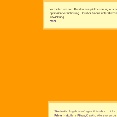
Wir bieten unseren Kunden Komplettbetreuung aus ei
optimalen Versicherung. Darüber hinaus unterstützen
Abwicklung.
mehr...
Startseite
Angebotsanfragen
Gästebuch
Links
Privat
Haftpflicht
Pflege,Krankh.
Altersvorsorge