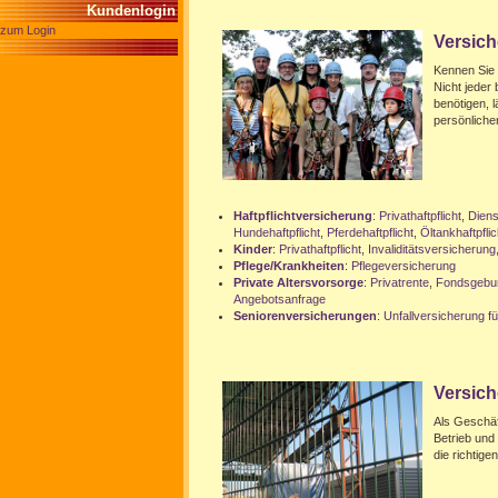
Kundenlogin
zum Login
Versich
Kennen Sie 
Nicht jeder
benötigen, 
persönliche
Haftpflichtversicherung
:
Privathaftpflicht
,
Diens
Hundehaftpflicht
,
Pferdehaftpflicht
,
Öltankhaftpflic
Kinder
:
Privathaftpflicht
,
Invaliditätsversicherung
Pflege/Krankheiten
:
Pflegeversicherung
Private Altersvorsorge
:
Privatrente
,
Fondsgebu
Angebotsanfrage
Seniorenversicherungen
:
Unfallversicherung f
Versich
Als Geschäf
Betrieb und 
die richtig