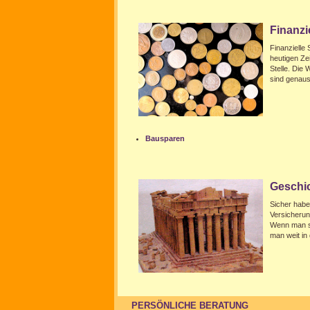
Finanz
Finanzielle 
heutigen Ze
Stelle. Die
sind genaus
Bausparen
Geschic
Sicher habe
Versicherun
Wenn man si
man weit in 
PERSÖNLICHE BERATUNG