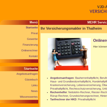
VJD-
Menü
MEHR Service
Startseite
Ihr Versicherungsmakler in Thalheim
Privat
Gewerbe
Online
Finanzierung
Hier können
Onlinerechner
Kontakt
Startseite
Angebotsanfragen
Angebotsanfragen
:
Bauherrenhaftpflicht
,
Berufs
Gästebuch
Haus- und Grundbesitzerhaftpflicht
,
Hundehaftpfl
Krankenversicherung
,
Lebensversicherung
,
Ölta
Links
Privathaftpflicht
,
Rechtsschutzversicherung
,
Unf
News
Rechenhelfer
:
Nettolohn-Rechner
,
Riester-Rech
Rürup-Rechner
,
Grundsicherungsrechner
,
Hinte
Wissenswertes
Tarifrechner der HKD
:
Privathaftpflicht