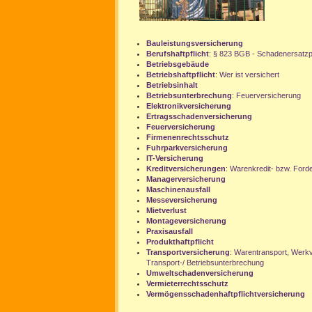
Bauleistungsversicherung
Berufshaftpflicht
:
§ 823 BGB - Schadenersatzpf
Betriebsgebäude
Betriebshaftpflicht
:
Wer ist versichert
Betriebsinhalt
Betriebsunterbrechung
:
Feuerversicherung
Elektronikversicherung
Ertragsschadenversicherung
Feuerversicherung
Firmenenrechtsschutz
Fuhrparkversicherung
IT-Versicherung
Kreditversicherungen
:
Warenkredit- bzw. Ford
Managerversicherung
Maschinenausfall
Messeversicherung
Mietverlust
Montageversicherung
Praxisausfall
Produkthaftpflicht
Transportversicherung
:
Warentransport
,
Werkv
Transport-/ Betriebsunterbrechung
Umweltschadenversicherung
Vermieterrechtsschutz
Vermögensschadenhaftpflichtversicherung