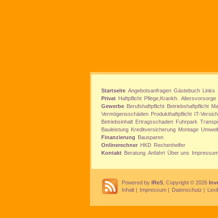
Startseite
Angebotsanfragen
Gästebuch
Links
Privat
Haftpflicht
Pflege,Krankh.
Altersvorsorge
Gewerbe
Berufshaftpflicht
Betriebshaftpflicht
Ma
Vermögensschäden
Produkthaftpflicht
IT-Versic
Betriebsinhalt
Ertragsschaden
Fuhrpark
Transp
Bauleistung
Kreditversicherung
Montage
Umwel
Finanzierung
Bausparen
Onlinerechner
HKD
Rechenhelfer
Kontakt
Beratung
Anfahrt
Über uns
Impressu
Powered by
IReS
, Copyright © 2026
Inv
Inhalt
|
Impressum
|
Datenschutz
|
Lexi