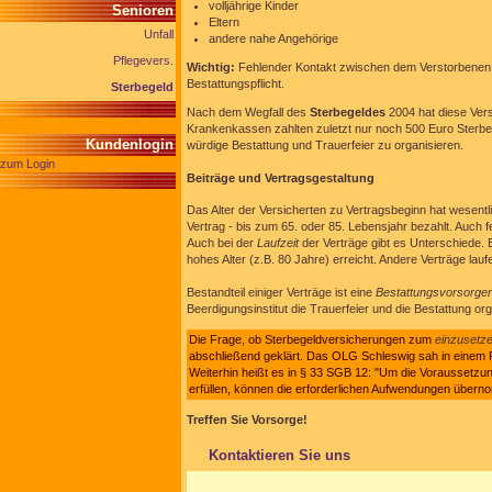
volljährige Kinder
Senioren
Eltern
Unfall
andere nahe Angehörige
Pflegevers.
Wichtig:
Fehlender Kontakt zwischen dem Verstorbenen u
Bestattungspflicht.
Sterbegeld
Nach dem Wegfall des
Sterbegeldes
2004 hat diese Ver
Krankenkassen zahlten zuletzt nur noch 500 Euro Sterbe
Kundenlogin
würdige Bestattung und Trauerfeier zu organisieren.
zum Login
Beiträge und Vertragsgestaltung
Das Alter der Versicherten zu Vertragsbeginn hat wesentl
Vertrag - bis zum 65. oder 85. Lebensjahr bezahlt. Auch 
Auch bei der
Laufzeit
der Verträge gibt es Unterschiede. E
hohes Alter (z.B. 80 Jahre) erreicht. Andere Verträge lau
Bestandteil einiger Verträge ist eine
Bestattungsvorsorge
Beerdigungsinstitut die Trauerfeier und die Bestattung org
Die Frage, ob Sterbegeldversicherungen zum
einzusetz
abschließend geklärt. Das OLG Schleswig sah in einem Fall
Weiterhin heißt es in § 33 SGB 12: "Um die Voraussetz
erfüllen, können die erforderlichen Aufwendungen über
Treffen Sie Vorsorge!
Kontaktieren Sie uns