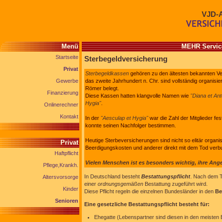
VJD-
Menü
MEHR Service
Startseite
Sterbegeldversicherung
Privat
Sterbegeldkassen
gehören zu den ältesten bekannten Ver
Gewerbe
das zweite Jahrhundert n. Chr. sind vollständig organisi
Römer belegt.
Finanzierung
Diese Kassen hatten klangvolle Namen wie
"Diana et Ant
Hygia"
.
Onlinerechner
Kontakt
In der
"Aesculap et Hygia"
war die Zahl der Mitglieder fes
konnte seinen Nachfolger bestimmen.
Heutige Sterbeversicherungen sind nicht so elitär organ
Privat
Beerdigungskosten und anderer direkt mit dem Tod ver
Haftpflicht
Vielen Menschen ist es besonders wichtig, ihre Ang
Pflege,Krankh.
In Deutschland besteht
Bestattungspflicht
. Nach dem T
Altersvorsorge
einer
ordnungsgemäßen
Bestattung zugeführt wird.
Kinder
Diese Pflicht regeln die einzelnen Bundesländer in den
Be
Senioren
Eine gesetzliche Bestattungspflicht besteht für:
Ehegatte (Lebenspartner sind diesen in den meisten 